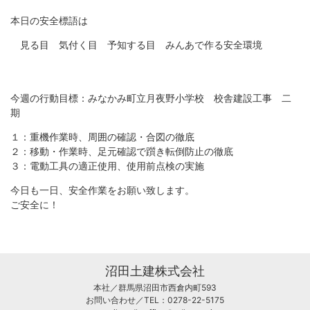
本日の安全標語は
見る目 気付く目 予知する目 みんあで作る安全環境
今週の行動目標：みなかみ町立月夜野小学校 校舎建設工事 二
期
１：重機作業時、周囲の確認・合図の徹底
２：移動・作業時、足元確認で躓き転倒防止の徹底
３：電動工具の適正使用、使用前点検の実施
今日も一日、安全作業をお願い致します。
ご安全に！
沼田土建株式会社
本社／群馬県沼田市西倉内町593
お問い合わせ／TEL：0278-22-5175