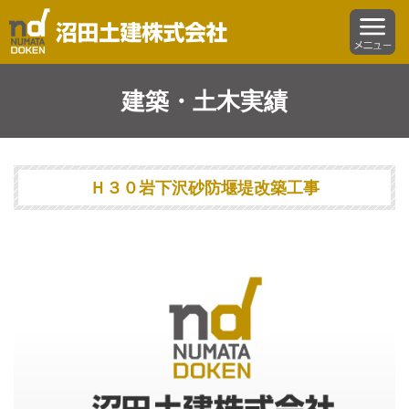
沼田土建株式会社
menu
建築・土木実績
Ｈ３０岩下沢砂防堰堤改築工事